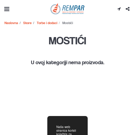
Naslovna
Store
Torbe i dodaci
Mostići
MOSTIĆI
U ovoj kategoriji nema proizvoda.
Naša web
stranica koristi
kolačiće za