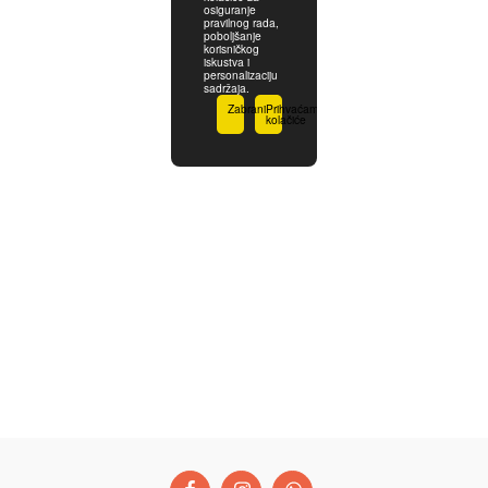
osiguranje
pravilnog rada,
poboljšanje
korisničkog
iskustva i
personalizaciju
sadržaja.
Zabrani
Prihvaćam
kolačiće