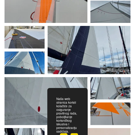
Naša web
stranica koristi
kolačiće za
osiguranje
pravilnog rada,
poboljšanje
korisničkog
iskustva i
personalizaciju
sadržaja.