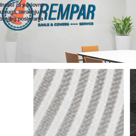
dnosti za poslovne 
usluga, suradnju na 
ilnijeg poslovanja 