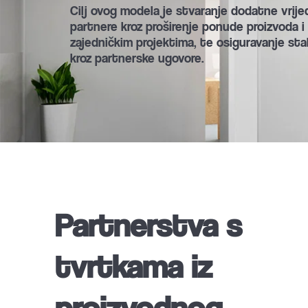
Cilj ovog modela je stvaranje dodatne vrije
partnere kroz proširenje ponude proizvoda i 
zajedničkim projektima, te osiguravanje stab
kroz partnerske ugovore.
Partnerstva s 
tvrtkama iz 
proizvodnog 