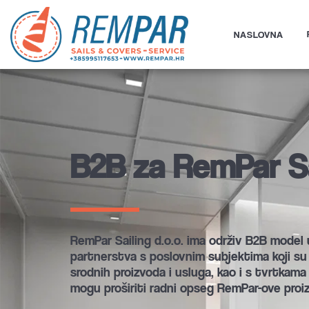
NASLOVNA
B2B za RemPar Sa
RemPar Sailing d.o.o. ima održiv B2B model 
partnerstva s poslovnim subjektima koji su a
srodnih proizvoda i usluga, kao i s tvrtkama
mogu proširiti radni opseg RemPar-ove proiz