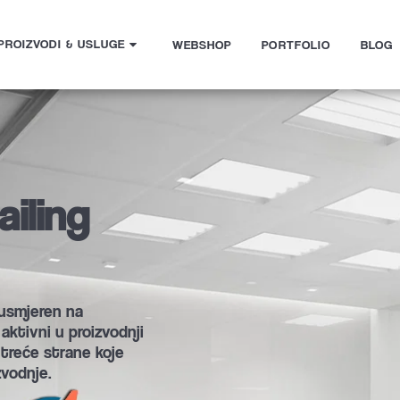
PROIZVODI & USLUGE
WEBSHOP
PORTFOLIO
BLOG
iling 
usmjeren na 
ktivni u proizvodnji 
 treće strane koje 
vodnje. 