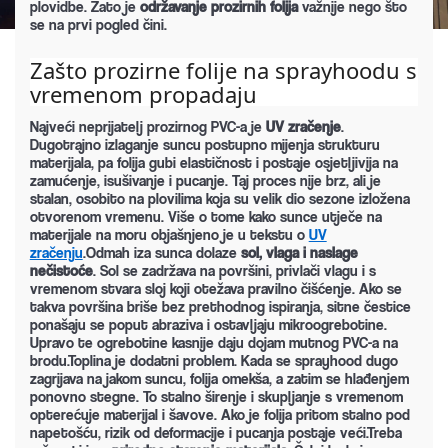
plovidbe. Zato je
održavanje prozirnih folija
važnije nego što
se na prvi pogled čini.
Zašto prozirne folije na sprayhoodu s 
vremenom propadaju
Najveći neprijatelj prozirnog PVC-a je
UV zračenje
.
Dugotrajno izlaganje suncu postupno mijenja strukturu
materijala, pa folija gubi elastičnost i postaje osjetljivija na
zamućenje, isušivanje i pucanje. Taj proces nije brz, ali je
stalan, osobito na plovilima koja su velik dio sezone izložena
otvorenom vremenu. Više o tome kako sunce utječe na
materijale na moru objašnjeno je u tekstu o
UV
zračenju
.Odmah iza sunca dolaze
sol, vlaga i naslage
nečistoće
. Sol se zadržava na površini, privlači vlagu i s
vremenom stvara sloj koji otežava pravilno čišćenje. Ako se
takva površina briše bez prethodnog ispiranja, sitne čestice
ponašaju se poput abraziva i ostavljaju mikroogrebotine.
Upravo te ogrebotine kasnije daju dojam mutnog PVC-a na
brodu.Toplina je dodatni problem. Kada se sprayhood dugo
zagrijava na jakom suncu, folija omekša, a zatim se hlađenjem
ponovno stegne. To stalno širenje i skupljanje s vremenom
opterećuje materijal i šavove. Ako je folija pritom stalno pod
napetošću, rizik od deformacije i pucanja postaje veći.Treba