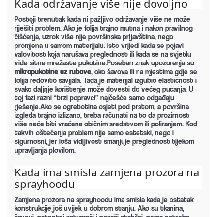
Kada održavanje više nije dovoljno
Postoji trenutak kada ni pažljivo održavanje više ne može
riješiti problem. Ako je folija trajno mutna i nakon pravilnog
čišćenja, uzrok više nije površinska prljavština, nego
promjena u samom materijalu. Isto vrijedi kada se pojavi
valovitost koja narušava preglednost ili kada se na svjetlu
vide sitne mrežaste pukotine.Poseban znak upozorenja su
mikropukotine uz rubove
, oko šavova ili na mjestima gdje se
folija redovito savijala. Tada je materijal izgubio elastičnost i
svako daljnje korištenje može dovesti do većeg pucanja. U
toj fazi razni “brzi popravci” najčešće samo odgađaju
rješenje.Ako se ogrebotina osjeti pod prstom, a površina
izgleda trajno izlizano, treba računati na to da prozirnost
više neće biti vraćena običnim sredstvom ili poliranjem. Kod
takvih oštećenja problem nije samo estetski, nego i
sigurnosni, jer loša vidljivost smanjuje preglednost tijekom
upravljanja plovilom.
Kada ima smisla zamjena prozora na 
sprayhoodu
Zamjena prozora na sprayhoodu ima smisla kada je ostatak
konstrukcije još uvijek u dobrom stanju. Ako su tkanina,
šavovi, patentni zatvarači i nosači stabilni, nema potrebe