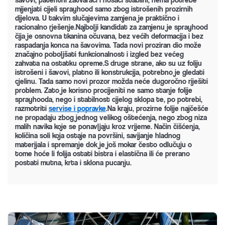
mijenjati cijeli sprayhood samo zbog istrošenih prozirnih
dijelova. U takvim slučajevima zamjena je praktično i
racionalno rješenje.Najbolji kandidat za zamjenu je sprayhood
čija je osnovna tkanina očuvana, bez većih deformacija i bez
raspadanja konca na šavovima. Tada novi proziran dio može
značajno poboljšati funkcionalnost i izgled bez većeg
zahvata na ostatku opreme.S druge strane, ako su uz foliju
istrošeni i šavovi, platno ili konstrukcija, potrebno je gledati
cjelinu. Tada samo novi prozor možda neće dugoročno riješiti
problem. Zato je korisno procijeniti ne samo stanje folije
sprayhooda, nego i stabilnost cijelog sklopa te, po potrebi,
razmotriti
servise i popravke
.Na kraju, prozirne folije najčešće
ne propadaju zbog jednog velikog oštećenja, nego zbog niza
malih navika koje se ponavljaju kroz vrijeme. Način čišćenja,
količina soli koja ostaje na površini, savijanje hladnog
materijala i spremanje dok je još mokar često odlučuju o
tome hoće li folija ostati bistra i elastična ili će prerano
postati mutna, krta i sklona pucanju.