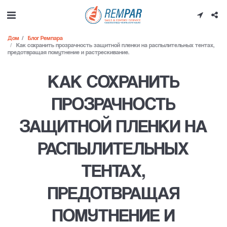
Дом
Блог Ремпара
Как сохранить прозрачность защитной пленки на распылительных тентах,
предотвращая помутнение и растрескивание.
КАК СОХРАНИТЬ
ПРОЗРАЧНОСТЬ
ЗАЩИТНОЙ ПЛЕНКИ НА
РАСПЫЛИТЕЛЬНЫХ
ТЕНТАХ,
ПРЕДОТВРАЩАЯ
ПОМУТНЕНИЕ И