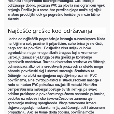
računati i na
prirodno starenje materijala
. Čak i kada je
održavanje dobro, proziran PVC za plovila ima ograničen vijek
trajanja. Razlika je u tome što pravilna njega može taj vijek
znatno produljiti, dok ga pogrešno korištenje može bitno
skratiti.
Najčešće greške kod održavanja
Jedna od najčešćih pogrešaka je
brisanje suhom krpom
. Kada
na foliji ima soli, prašine ili prljavštine, suho brisanje ne čisti,
nego struže površinu. Posljedica nisu uvijek duboke
ogrebotine, nego mnogo sitnih tragova koji s vremenom
uzrokuju zamućenje.Druga česta greška je korištenje
agresivnih sredstava. Razna univerzalna sredstva za čišćenje,
odmašćivači, alkoholna sredstva ili proizvodi za staklo mogu
oštetiti površinski sloj i ubrzati starenje.
Sredstvo za
čišćenje
mora biti namijenjeno osjetljivim prozirnim PVC
površinama, a ne tvrdoj plastici ili staklu.Problem nastaje i
kada se hladan PVC pokušava savijati ili motati. Na nižim
temperaturama materijal postaje tvrđi i krhkiji, pa svako
prisilno preklapanje povećava mogućnost nastanka pukotina,
osobito uz rubove i oko šavova.Često se zanemaruje i
spremanje mokrog sprayhooda. Vlaga zatvorena između
slojeva pogoduje nastanku mrlja, zadržavanju soli i ubrzanom
propadanju. Ako se tome doda toplina, površina može