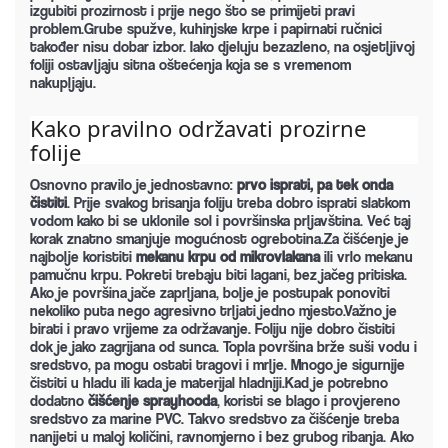
izgubiti prozirnost i prije nego što se primijeti pravi
problem.Grube spužve, kuhinjske krpe i papirnati ručnici
također nisu dobar izbor. Iako djeluju bezazleno, na osjetljivoj
foliji ostavljaju sitna oštećenja koja se s vremenom
nakupljaju.
Kako pravilno održavati prozirne 
folije
Osnovno pravilo je jednostavno:
prvo isprati, pa tek onda
čistiti
. Prije svakog brisanja foliju treba dobro isprati slatkom
vodom kako bi se uklonile sol i površinska prljavština. Već taj
korak znatno smanjuje mogućnost ogrebotina.Za čišćenje je
najbolje koristiti
mekanu krpu od mikrovlakana
ili vrlo mekanu
pamučnu krpu. Pokreti trebaju biti lagani, bez jačeg pritiska.
Ako je površina jače zaprljana, bolje je postupak ponoviti
nekoliko puta nego agresivno trljati jedno mjesto.Važno je
birati i pravo vrijeme za održavanje. Foliju nije dobro čistiti
dok je jako zagrijana od sunca. Topla površina brže suši vodu i
sredstvo, pa mogu ostati tragovi i mrlje. Mnogo je sigurnije
čistiti u hladu ili kada je materijal hladniji.Kad je potrebno
dodatno
čišćenje sprayhooda
, koristi se blago i provjereno
sredstvo za marine PVC. Takvo sredstvo za čišćenje treba
nanijeti u maloj količini, ravnomjerno i bez grubog ribanja. Ako