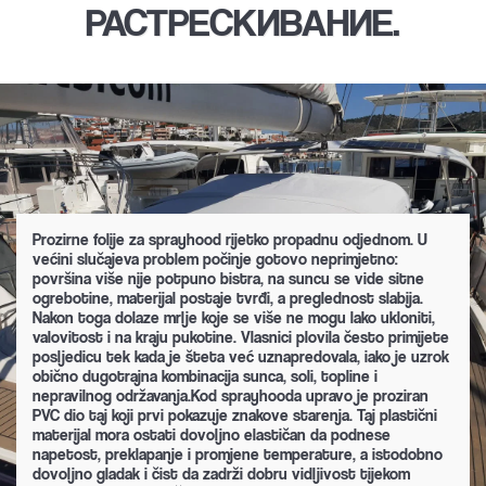
РАСТРЕСКИВАНИЕ.
Prozirne folije za sprayhood rijetko propadnu odjednom. U
većini slučajeva problem počinje gotovo neprimjetno:
površina više nije potpuno bistra, na suncu se vide sitne
ogrebotine, materijal postaje tvrđi, a preglednost slabija.
Nakon toga dolaze mrlje koje se više ne mogu lako ukloniti,
valovitost i na kraju pukotine. Vlasnici plovila često primijete
posljedicu tek kada je šteta već uznapredovala, iako je uzrok
obično dugotrajna kombinacija sunca, soli, topline i
nepravilnog održavanja.Kod sprayhooda upravo je proziran
PVC dio taj koji prvi pokazuje znakove starenja. Taj plastični
materijal mora ostati dovoljno elastičan da podnese
napetost, preklapanje i promjene temperature, a istodobno
dovoljno gladak i čist da zadrži dobru vidljivost tijekom